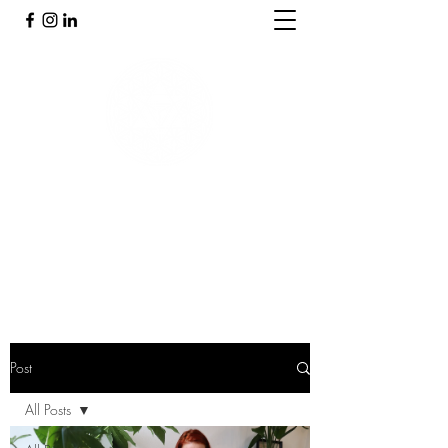
PRAKTIJK INNERGY
Holistische praktijk
Post
All Posts