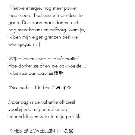
Nieuwe energie, nog meer power, 
maar vooral heel veel zin om door te 
gaan. Doorgaan maar dan nu met 
nog meer balans en zelfzorg (want ja, 
ik ben mijn eigen grenzen best wel 
over gegaan…)
Wijze lessen, mooie transformaties!
Hoe donker ze af en toe ook voelde… 
ik ben ze dankbaar.🙏🏻💚
“No mud…. No Lotus” 🪷 ☀️☺️
Maandag is de vakantie officieel 
voorbij voor mij en starten de 
behandelingen weer in mijn praktijk.
IK HEB ER ZOVEEL ZIN IN! 💪🏼