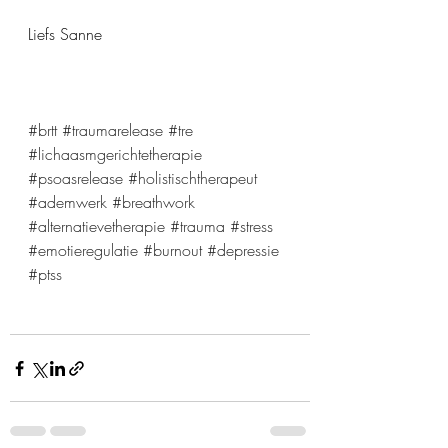
Liefs Sanne
#brtt
#traumarelease
#tre
#lichaasmgerichtetherapie
#psoasrelease
#holistischtherapeut
#ademwerk
#breathwork
#alternatievetherapie
#trauma
#stress
#emotieregulatie
#burnout
#depressie
#ptss