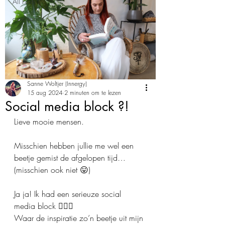
All Posts
over sanne
Sanne Woltjer (Innergy)
15 aug 2024
2 minuten om te lezen
Social media block ?!
Lieve mooie mensen.
Misschien hebben jullie me wel een 
beetje gemist de afgelopen tijd… 
(misschien ook niet 😛)
Ja ja! Ik had een serieuze social 
media block 🙅🏼‍♀️ 
Waar de inspiratie zo’n beetje uit mijn 