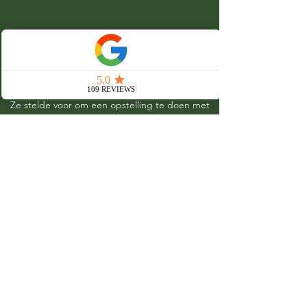
Ik voelde mij direct op mijn gemak bij Sanne.
Ze vroeg hoe 't ging, op een prettige manier
nodigt ze me uit om te vertellen. Ik voel mij
begrepen en op mijn gemak.
Ze stelde voor om een opstelling te doen met
matjes, wat me tegenhoud om dingen voor
mijzelf te doen. Voelde vooral goed dat alles
mocht, was echt op mijn gemak. Ik voelde ook
goed dat ze met mij mee voelde, erg fijn, geen
medelijden maar compassie.
Daarna reiki. Ik voelde bij mijn buik van alles,
weer emotioneel. Maar erg prettig, voelde mij
getroost en gerespecteerd.