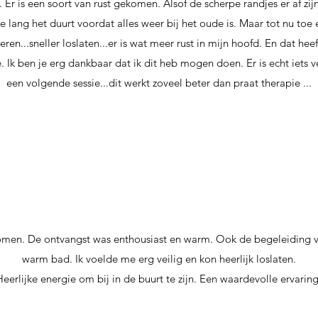
 Er is een soort van rust gekomen. Alsof de scherpe randjes er af zijn.
oe lang het duurt voordat alles weer bij het oude is. Maar tot nu toe 
veren...sneller loslaten...er is wat meer rust in mijn hoofd. En dat hee
. Ik ben je erg dankbaar dat ik dit heb mogen doen. Er is echt iets 
een volgende sessie...dit werkt zoveel beter dan praat therapie ...
komen. De ontvangst was enthousiast en warm. Ook de begeleiding v
warm bad. Ik voelde me erg veilig en kon heerlijk loslaten.
eerlijke energie om bij in de buurt te zijn. Een waardevolle ervarin