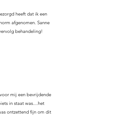
ezorgd heeft dat ik een
s enorm afgenomen. Sanne
n vervolg behandeling!
voor mij een bevrijdende
ets in staat was....het
was ontzettend fijn om dit