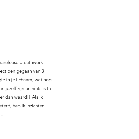
marelease breathwork
ject ben gegaan van 3
ie in je lichaam, wat nog
 jezelf zijn en niets is te
er dan waard!! Als ik
eterd, heb ik inzichten
n.