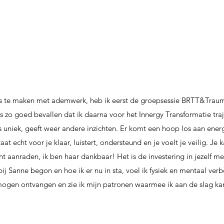
s te maken met ademwerk, heb ik eerst de groepsessie BRTT&Trau
s zo goed bevallen dat ik daarna voor het Innergy Transformatie tra
s uniek, geeft weer andere inzichten. Er komt een hoop los aan energ
t echt voor je klaar, luistert, ondersteund en je voelt je veilig. Je kan
ht aanraden, ik ben haar dankbaar! Het is de investering in jezelf me
bij Sanne begon en hoe ik er nu in sta, voel ik fysiek en mentaal verb
ogen ontvangen en zie ik mijn patronen waarmee ik aan de slag ka