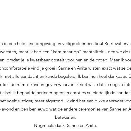
ta in een hele fijne omgeving en veilige sfeer een Soul Retrieval erva
rwachten, maar ik had een "kom maar op" mentaliteit. Toen we de ui
n, omdat je je kwetsbaar opstelt voor hen en de groep. Maar ik vo
 oncomfortabele vind je groei! Sanne en Anita wisten exact wat ze d
k met alle aandacht en kunde begeleid. Ik ben hen heel dankbaar. 
ties de ruimte kunnen geven waarvan ik niet wist dat ze nog zo int
 alsof ik bepaalde herinneringen en emoties nu eindelijk de aanda
het voelt rustiger, meer afgerond. Ik vind het een dikke aanrader vo
e avond en ben benieuwd wat de andere ceremonies van Sanne en 
betekenen.
Nogmaals dank, Sanne en Anita.