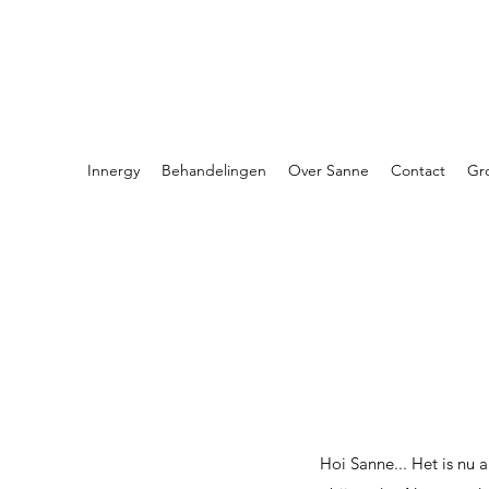
PRAKTIJK INNERGY
Holistische praktijk
Innergy
Behandelingen
Over Sanne
Contact
Gr
Hoi Sanne... Het is nu 