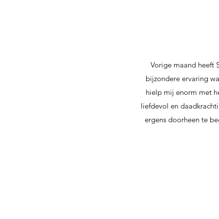
Vorige maand heeft S
bijzondere ervaring was
hielp mij enorm met he
liefdevol en daadkrach
ergens doorheen te bege