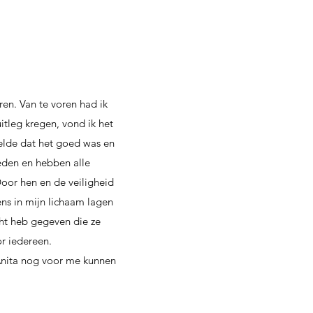
ren. Van te voren had ik
tleg kregen, vond ik het
elde dat het goed was en
eden en hebben alle
Door hen en de veiligheid
ens in mijn lichaam lagen
cht heb gegeven die ze
or iedereen.
Anita nog voor me kunnen