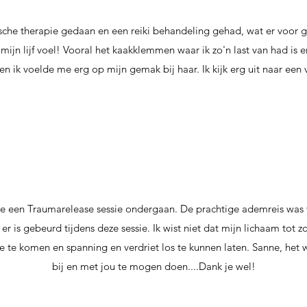
tische therapie gedaan en een reiki behandeling gehad, wat er voor g
 mijn lijf voel! Vooral het kaakklemmen waar ik zo'n last van had i
 en ik voelde me erg op mijn gemak bij haar. Ik kijk erg uit naar ee
e een Traumarelease sessie ondergaan. De prachtige ademreis was 
 er is gebeurd tijdens deze sessie. Ik wist niet dat mijn lichaam tot zoi
e te komen en spanning en verdriet los te kunnen laten. Sanne, het 
bij en met jou te mogen doen....Dank je wel!