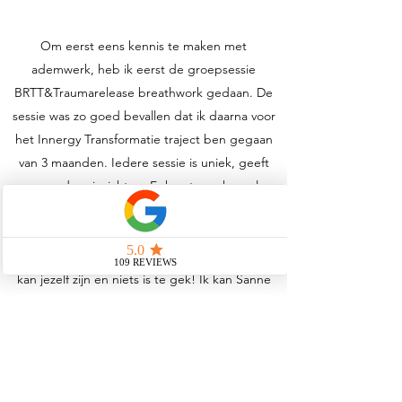
Om eerst eens kennis te maken met
ademwerk, heb ik eerst de groepsessie
BRTT&Traumarelease breathwork gedaan. De
sessie was zo goed bevallen dat ik daarna voor
het Innergy Transformatie traject ben gegaan
van 3 maanden. Iedere sessie is uniek, geeft
weer andere inzichten. Er komt een hoop los
aan energie in je lichaam, wat nog lang
doorwerkt. Sanne staat echt voor je klaar,
luistert, ondersteund en je voelt je veilig. Je
kan jezelf zijn en niets is te gek! Ik kan Sanne
echt aanraden, ik ben haar dankbaar! Het is de
investering in jezelf meer dan waard!! Als ik
terugkijk naar hoe ik bij Sanne begon en hoe ik
er nu in sta, voel ik fysiek en mentaal verbeterd,
heb ik inzichten mogen ontvangen en zie ik