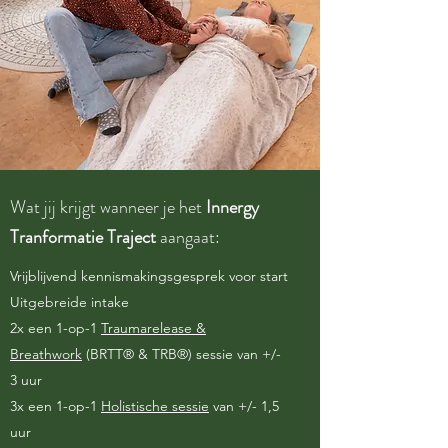
Wat jij krijgt wanneer je het
Innergy
Tranformatie Traject
aangaat:
Vrijblijvend kennismakingsgesprek voor start
Uitgebreide intake
2x een 1-op-1
Traumarelease &
Breathwork
(BRTT® & TRB®) sessie van +/-
3 uur
3x een 1-op-1
Holistische sessie
van +/- 1,5
uur