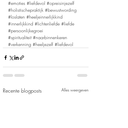
#emoties
#liefdevol
#opreisinjezelf
#holistischepraktijk
#bewustwording
#loslaten
#heeljeinnerlijkkind
#innerlijkkind
#lichtenliefde
#liefde
#persoonlijkegroei
#spiritualiteit
#naarbinnenkeren
#verkenning
#heeljezelf
#liefdevol
Recente blogposts
Alles weergeven