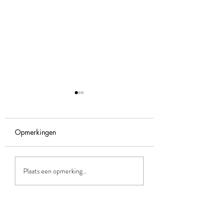
Opmerkingen
Je goed voelen als
Vrouwencirkel
Plaats een opmerking...
norm..
Apeldoorn