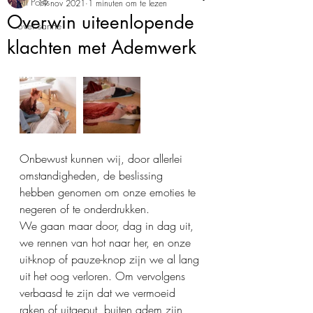
All Posts
19 nov 2021
1 minuten om te lezen
Overwin uiteenlopende
over sanne
klachten met Ademwerk
Onbewust kunnen wij, door allerlei 
omstandigheden, de beslissing 
hebben genomen om onze emoties te 
negeren of te onderdrukken.
We gaan maar door, dag in dag uit, 
we rennen van hot naar her, en onze 
uit-knop of pauze-knop zijn we al lang 
uit het oog verloren. Om vervolgens 
verbaasd te zijn dat we vermoeid 
raken of uitgeput, buiten adem zijn, 