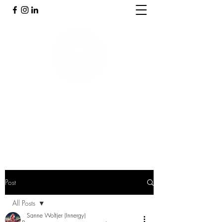
PRAKTIJK INNERGY
Holistische praktijk
Post
All Posts
Sanne Woltjer (Innergy)