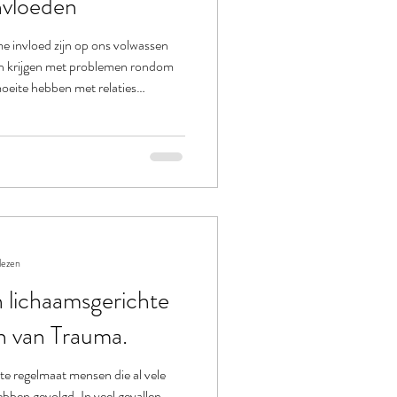
nvloeden
vloed zijn op ons volwassen
oeite hebben met relaties
rag…..
lezen
 lichaamsgerichte
en van Trauma.
ote regelmaat mensen die al vele
bben gevolgd. In veel gevallen