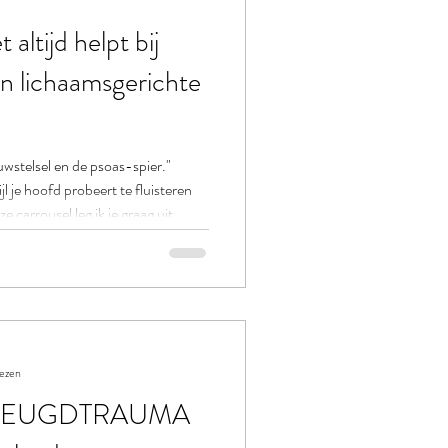
altijd helpt bij
an lichaamsgerichte
wstelsel en de psoas-spier."
l je hoofd probeert te fluisteren
e carrousel leg ik je graag uit
fysieke oorzaak heeft: de
n je Psoas-spier. Bij Praktijk
laag, om jouw zenuwstelsel weer in
. Omdat je het verdient om niet
lezen
p JEUGDTRAUMA