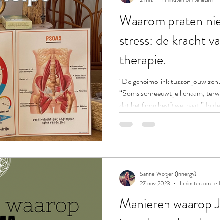
2 mrt
1 minuten om te lezen
Waarom praten niet 
stress: de kracht v
therapie.
"De geheime link tussen jouw zenu
“Soms schreeuwt je lichaam, terwij
dat het (nog best) wel gaat.” In dez
waarom die diepe onrust vaak een 
verbinding tussen je zenuwstelsel e
Innergy werken we precies op die 
meer rust & veiligheid te brengen
alleen te overleven, maa
Sanne Woltjer (Innergy)
27 nov 2023
1 minuten om te 
Manieren waaro