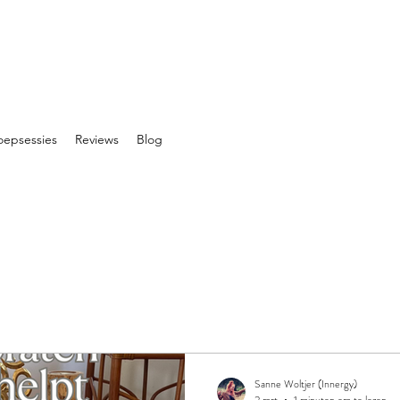
oepsessies
Reviews
Blog
Sanne Woltjer (Innergy)