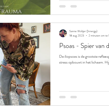
Sanne Woltjer (Innergy)
18 aug 2023
2 minuten om te 
Psoas - Spier van d
De iliopsoas is de grootste reflexs
stress opbouwt in het lichaam. Hij 