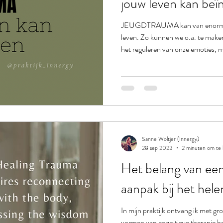
jouw leven kan beï
JEUGDTRAUMA kan van enorme in
leven. Zo kunnen we o.a. te maken krijgen met problemen rondom
het reguleren van onze emoties, m
(hechtingsproblemen), vluchtged
Sanne Woltjer (Innergy)
28 sep 2023
2 minuten om te 
Het belang van een
aanpak bij het hel
In mijn praktijk ontvang ik met gr
vormen van cognitieve therapie he