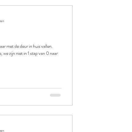
zen
r met de deur in huis vallen.
, we zijn niet in 1 stap van 0 naar
zen