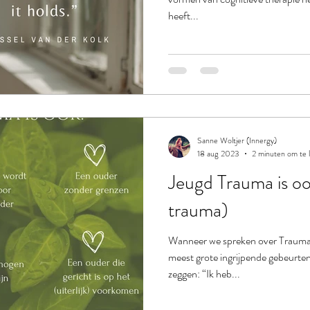
heeft...
Sanne Woltjer (Innergy)
18 aug 2023
2 minuten om te 
Jeugd Trauma is oo
trauma)
Wanneer we spreken over Trauma,
meest grote ingrijpende gebeurte
zeggen: “Ik heb...