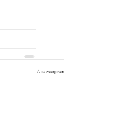
s
n
Alles weergeven