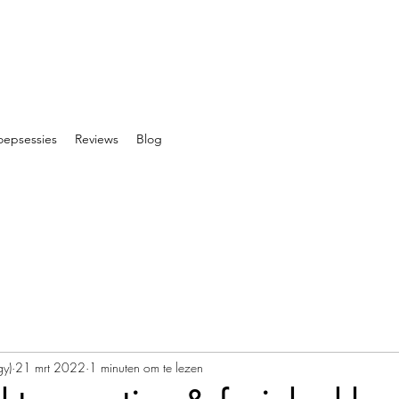
oepsessies
Reviews
Blog
gy)
21 mrt 2022
1 minuten om te lezen