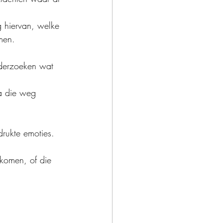
g hiervan, welke 
omen.
nderzoeken wat 
a die weg 
drukte emoties.
e komen, of die 