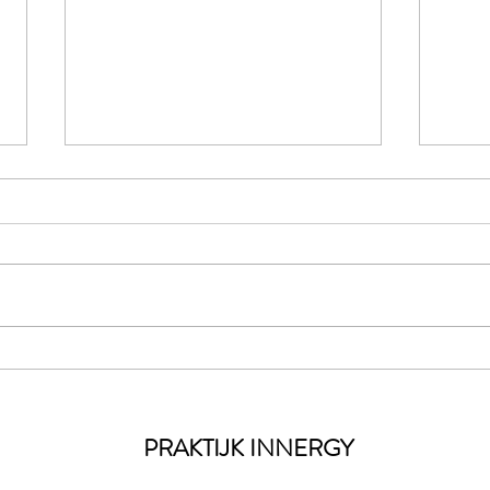
Vrou
Je goed voelen als norm..
PRAKTIJK INNERGY