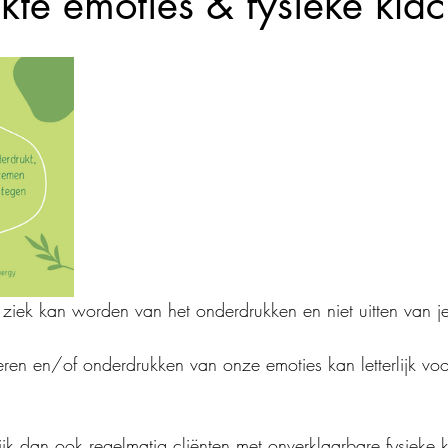
te emoties & fysieke klac
lijk ziek kan worden van het onderdrukken en niet uitten van j
eren en/of onderdrukken van onze emoties kan letterlijk voor
tijk dan ook regelmatig cliënten met onverklaarbare fysieke 