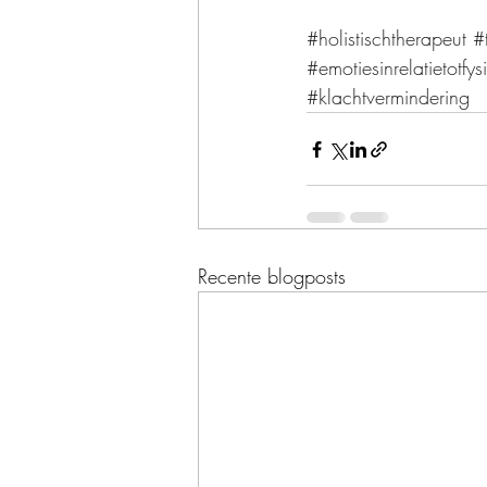
#holistischtherapeut
#
#emotiesinrelatietotfy
#klachtvermindering
Recente blogposts