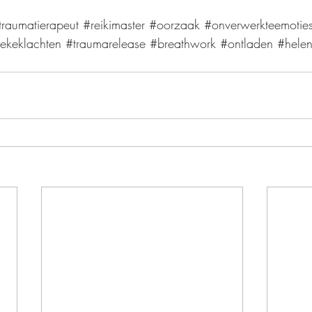
traumatierapeut
#reikimaster
#oorzaak
#onverwerkteemotie
siekeklachten
#traumarelease
#breathwork
#ontladen
#hele