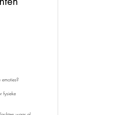
hten
e emoties?
 fysieke 
klachten waar al 