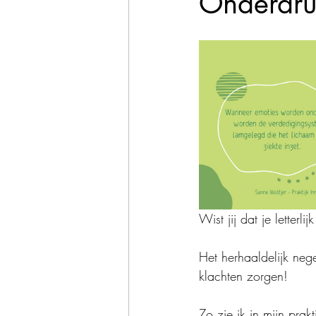
Onderdruk
Wist jij dat je letter
Het herhaaldelijk neg
klachten zorgen!
Zo zie ik in mijn prak