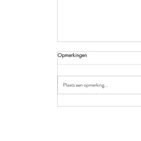
Opmerkingen
Plaats een opmerking...
Wanneer werd het leven zo
serieus?