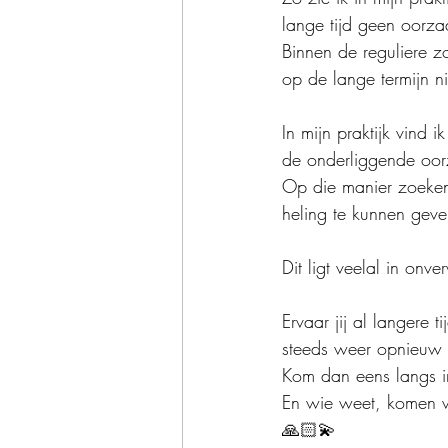
lange tijd geen oorza
Binnen de reguliere z
op de lange termijn ni
In mijn praktijk vind
de onderliggende oorza
Op die manier zoeken
heling te kunnen geve
Dit ligt veelal in onv
Ervaar jij al langere t
steeds weer opnieuw
Kom dan eens langs in
En wie weet, komen w
🙏🏻💫