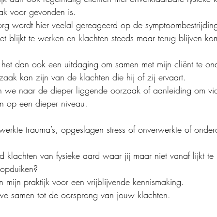
ak voor gevonden is.
org wordt hier veelal gereageerd op de symptoombestrijdin
et blijkt te werken en klachten steeds maar terug blijven k
 ik het dan ook een uitdaging om samen met mijn cliënt te o
ak kan zijn van de klachten die hij of zij ervaart. 
 we naar de dieper liggende oorzaak of aanleiding om vi
n op een dieper niveau.
erwerkte trauma’s, opgeslagen stress of onverwerkte of onder
ijd klachten van fysieke aard waar jij maar niet vanaf lijkt t
 opduiken?
 mijn praktijk voor een vrijblijvende kennismaking.
e samen tot de oorsprong van jouw klachten.