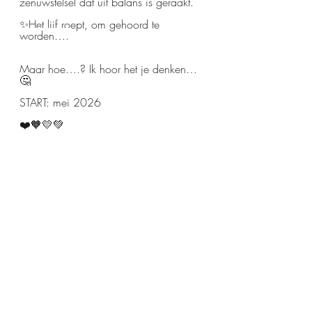
zenuwstelsel dat uit balans is geraakt.
✨Het lijf roept, om gehoord te 
worden….
Maar hoe….? Ik hoor het je denken…
🤔
START: mei 2026  
❤️🧡💛💚