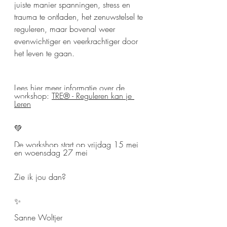
juiste manier spanningen, stress en 
trauma te ontladen, het zenuwstelsel te 
reguleren, maar bovenal weer 
evenwichtiger en veerkrachtiger door 
het leven te gaan.​
Lees hier meer informatie over de 
workshop: 
TRE® - Reguleren kan je 
Leren
💚
De workshop start op vrijdag 15 mei 
en woensdag 27 mei
Zie ik jou dan?
✨
Sanne Woltjer