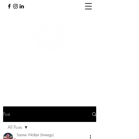
PRAKTIJK INNERGY
Holistische praktijk
Post
All Posts
Sanne Woltjer (Innergy)