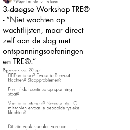
All Posts
8 apr
1 minuten om te lezen
3 daagse Workshop TRE®
over sanne
- “Niet wachten op
wachtlijsten, maar direct
zelf aan de slag met
ontspanningsoefeningen
en TRE®.”
Bijgewerkt op:
20 apr
👉🏼Ben je op? Ervaar je Burn-out 
klachten? Slaapproblemen?
Een lijf dat continue op spanning 
staat? 
Voel je je uitgeput? Neerslachtig, Of 
misschien ervaar je bepaalde fysieke 
klachten?
Dit zijn vaak signalen van een 