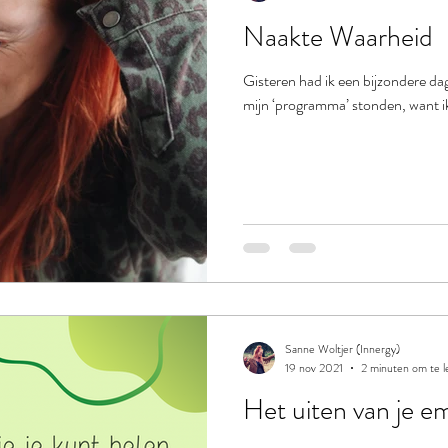
Naakte Waarheid
Gisteren had ik een bijzondere dag
mijn ‘programma’ stonden, want ik
Sanne Woltjer (Innergy)
19 nov 2021
2 minuten om te l
Het uiten van je e