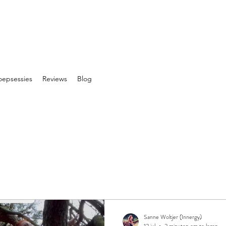
oepsessies
Reviews
Blog
Sanne Woltjer (Innergy)