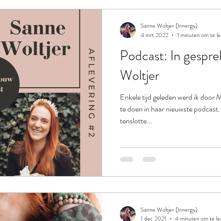
Sanne Woltjer (Innergy)
4 mrt 2022
1 minuten om te l
Podcast: In gespr
Woltjer
Enkele tijd geleden werd ik door
te doen in haar nieuwste podcast.
tenslotte...
Sanne Woltjer (Innergy)
1 dec 2021
4 minuten om te le