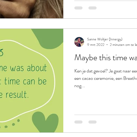
Sanne Woltjer (Innergy)
9 mrt 2022
2 minuten om te l
Maybe this time was
Ken je dat gevoel? Je gaat naar ee
een cacao ceremonie, een Breathwo
nog...