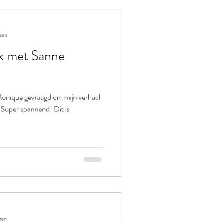
ezen
ek met Sanne
 Monique gevraagd om mijn verhaal
 Super spannend! Dit is
zen