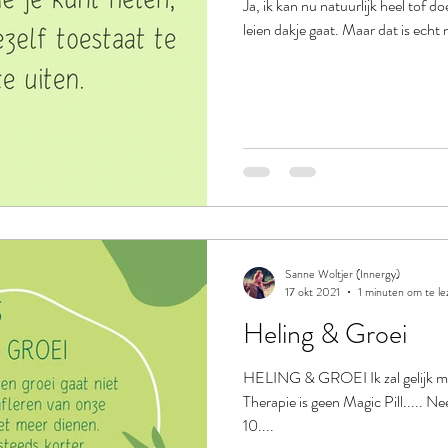
Ja, ik kan nu natuurlijk heel tof doe
leien dakje gaat. Maar dat is echt n
Sanne Woltjer (Innergy)
17 okt 2021
1 minuten om te le
Heling & Groei
HELING & GROEI Ik zal gelijk maa
Therapie is geen Magic Pill..... Nee
10....