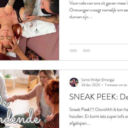
Voor vele van ons zit geven meer
Ontvangen vraagt namelijk om een
durven zijn....
Sanne Woltjer (Innergy)
24 dec 2023
1 minuten om te 
SNEAK PEEK: De 
Sneak Peek!!! Oooohhh ik kan het
houden. Er komt iets super tofs aa
afgelopen...