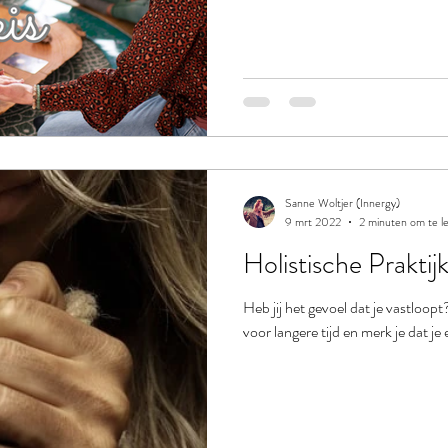
Sanne Woltjer (Innergy)
9 mrt 2022
2 minuten om te l
Holistische Praktij
Heb jij het gevoel dat je vastloopt
voor langere tijd en merk je dat je 