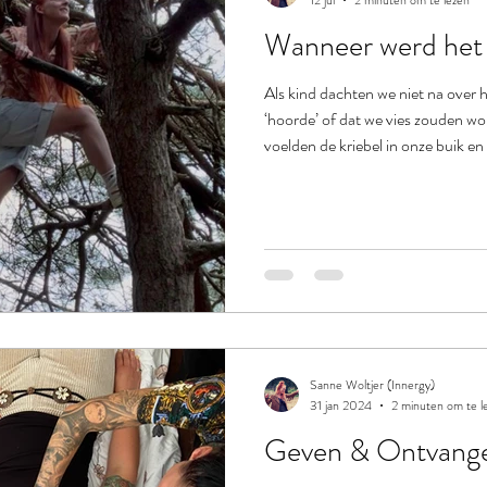
12 jul
2 minuten om te lezen
Wanneer werd het l
Als kind dachten we niet na over
‘hoorde’ of dat we vies zouden 
voelden de kriebel in onze buik 
volledig in het hier en nu, puur va
vaak survival-experts geworden. 
verantwoordelijkheden en houden 
ooit veiligheid gaven, maar ons nu 
speelse kind? Dat zit nog steeds
Sanne Woltjer (Innergy)
31 jan 2024
2 minuten om te l
Geven & Ontvang