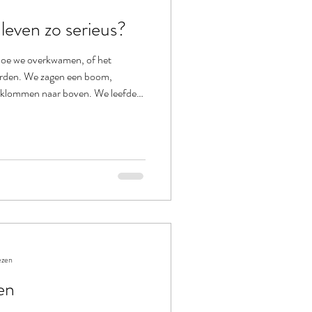
even zo serieus?
 hoe we overkwamen, of het
worden. We zagen een boom,
en klommen naar boven. We leefden
nuit gevoel. Als volwassene zijn we
We zitten in ons hoofd, dragen
ons vast aan patronen die ons
juist vastzetten. Maar dat vrije,
ezen
en