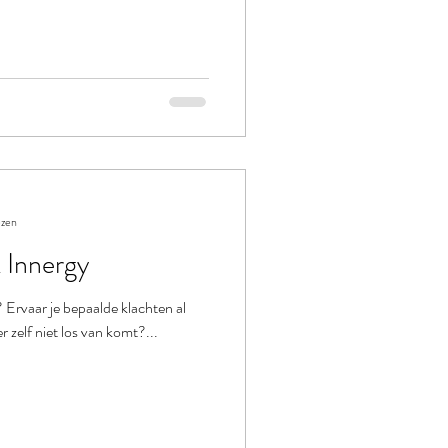
ezen
k Innergy
? Ervaar je bepaalde klachten al
er zelf niet los van komt?...