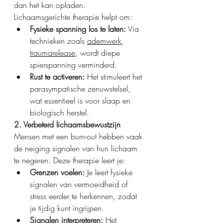
dan het kan opladen. 
Lichaamsgerichte therapie helpt om: 
Fysieke spanning los te laten:
 Via 
technieken zoals 
ademwerk
, 
traumarelease
, wordt diepe 
spierspanning verminderd.
Rust te activeren:
 Het stimuleert het 
parasympatische zenuwstelsel, 
wat essentieel is voor slaap en 
biologisch herstel. 
2. Verbeterd lichaamsbewustzijn
Mensen met een burn-out hebben vaak 
de neiging signalen van hun lichaam 
te negeren. Deze therapie leert je: 
Grenzen voelen:
 Je leert fysieke 
signalen van vermoeidheid of 
stress eerder te herkennen, zodat 
je tijdig kunt ingrijpen.
Signalen interpreteren:
 Het 