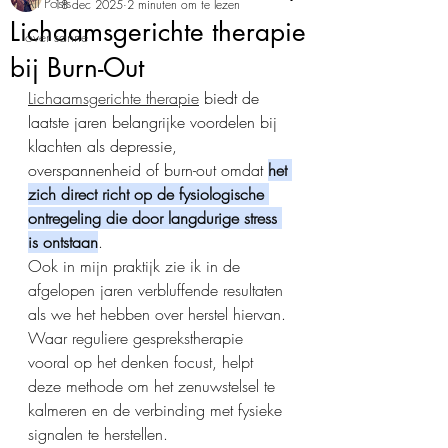
All Posts
18 dec 2025
2 minuten om te lezen
Lichaamsgerichte therapie
over sanne
bij Burn-Out
Lichaamsgerichte therapie
 biedt de 
laatste jaren belangrijke voordelen bij 
klachten als depressie, 
overspannenheid of burn-out omdat 
het 
zich direct richt op de fysiologische 
ontregeling die door langdurige stress 
is ontstaan
. 
Ook in mijn praktijk zie ik in de 
afgelopen jaren verbluffende resultaten 
als we het hebben over herstel hiervan. 
Waar reguliere gesprekstherapie 
vooral op het denken focust, helpt 
deze methode om het zenuwstelsel te 
kalmeren en de verbinding met fysieke 
signalen te herstellen.