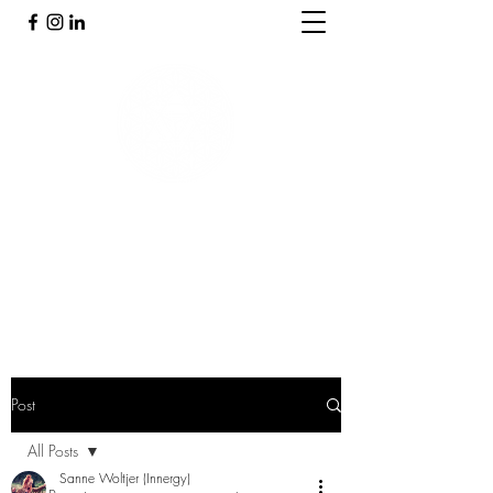
PRAKTIJK INNERGY
Holistische praktijk
Post
All Posts
Sanne Woltjer (Innergy)