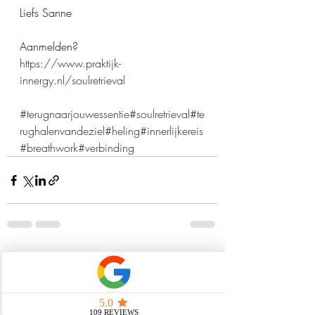
Liefs Sanne
Aanmelden? 
https://www.praktijk-
innergy.nl/soulretrieval
#terugnaarjouwessentie
#soulretrieval
#te
rughalenvandeziel
#heling
#innerlijkereis
#breathwork
#verbinding
Recente blogposts
Alles weergeven