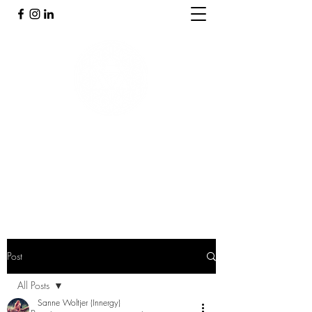
PRAKTIJK INNERGY
Holistische praktijk
Post
All Posts
Sanne Woltjer (Innergy)