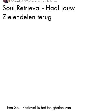
All Posts
7 okt 2022
2 minuten om te lezen
Soul Retrieval - Haal jouw
over sanne
Zielendelen terug
Een Soul Retrieval is het terughalen van 