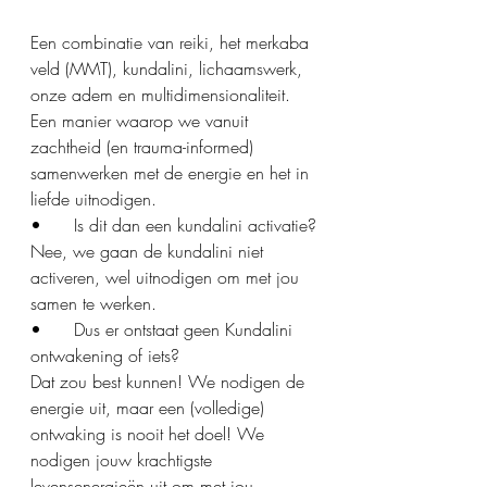
Een combinatie van reiki, het merkaba 
veld (MMT), kundalini, lichaamswerk, 
onze adem en multidimensionaliteit.
Een manier waarop we vanuit 
zachtheid (en trauma-informed) 
samenwerken met de energie en het in 
liefde uitnodigen.
•	Is dit dan een kundalini activatie?
Nee, we gaan de kundalini niet 
activeren, wel uitnodigen om met jou 
samen te werken.
•	Dus er ontstaat geen Kundalini 
ontwakening of iets?
Dat zou best kunnen! We nodigen de 
energie uit, maar een (volledige) 
ontwaking is nooit het doel! We 
nodigen jouw krachtigste 
levensenergieën uit om met jou 