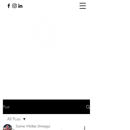
PRAKTIJK INNERGY
Holistische praktijk
Post
All Posts
Sanne Woltjer (Innergy)