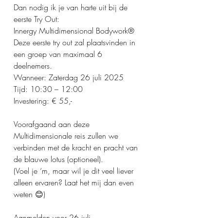
Dan nodig ik je van harte uit bij de 
eerste Try Out: 
Innergy Multidimensional Bodywork®️
Deze eerste try out zal plaatsvinden in 
een groep van maximaal 6 
deelnemers.
Wanneer: Zaterdag 26 juli 2025
Tijd: 10:30 – 12:00
Investering: € 55,-
Voorafgaand aan deze 
Multidimensionale reis zullen we 
verbinden met de kracht en pracht van 
de blauwe lotus (optioneel).
(Voel je ‘m, maar wil je dit veel liever 
alleen ervaren? Laat het mij dan even 
weten 😊)
Aanmelden voor 26 juli