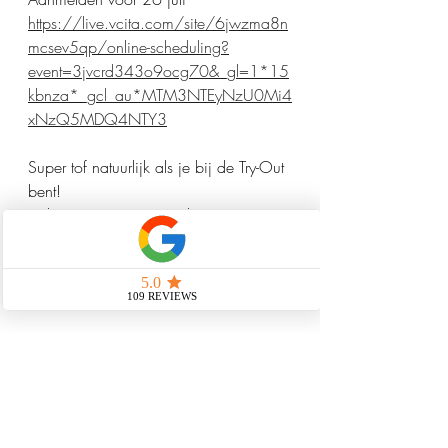
https://live.vcita.com/site/6jwzma8n
mcsev5qp/online-scheduling?
event=3jvcrd343o9ocg70&_gl=1*15
kbnza*_gcl_au*MTM3NTEyNzU0Mi4
xNzQ5MDQ4NTY3
Super tof natuurlijk als je bij de Try-Out 
bent!
Heb je nog vragen? Stel ze me gerust 
😊
Liefs Sanne