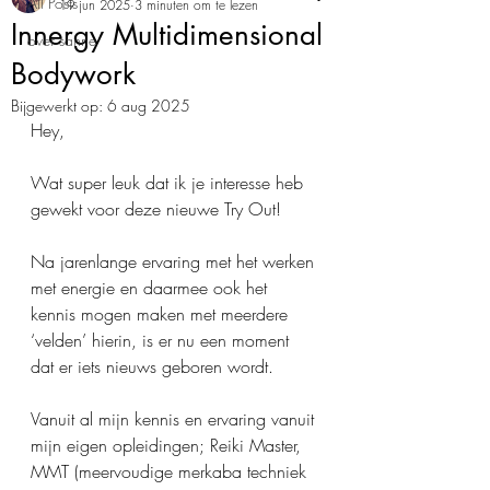
All Posts
19 jun 2025
3 minuten om te lezen
Innergy Multidimensional
over sanne
Bodywork
Bijgewerkt op:
6 aug 2025
Hey,
Wat super leuk dat ik je interesse heb 
gewekt voor deze nieuwe Try Out!
Na jarenlange ervaring met het werken 
met energie en daarmee ook het 
kennis mogen maken met meerdere 
‘velden’ hierin, is er nu een moment 
dat er iets nieuws geboren wordt.
Vanuit al mijn kennis en ervaring vanuit 
mijn eigen opleidingen; Reiki Master, 
MMT (meervoudige merkaba techniek 