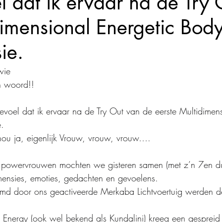
l dat ik ervaar na de Try
dimensional Energetic Bod
ie.
ie  
en woord!!
voel dat ik ervaar na de Try Out van de eerste Multidimens
.
u ja, eigenlijk Vrouw, vrouw, vrouw….
powervrouwen mochten we gisteren samen (met z’n 7en dus
mensies, emoties, gedachten en gevoelens.
rmd door ons geactiveerde Merkaba Lichtvoertuig werden d
ce Energy (ook wel bekend als Kundalini) kreeg een gespreid