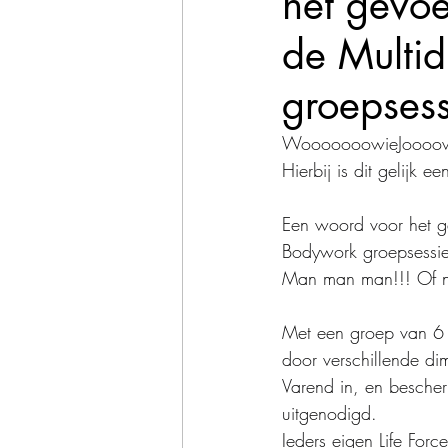
het gevoe
de Multi
groepsess
WooooooowieJoooow
Hierbij is dit gelijk e
Een woord voor het ge
Bodywork groepsessie
Man man man!!! Of no
Met een groep van 6 
door verschillende di
Varend in, en besche
uitgenodigd.
Ieders eigen Life For