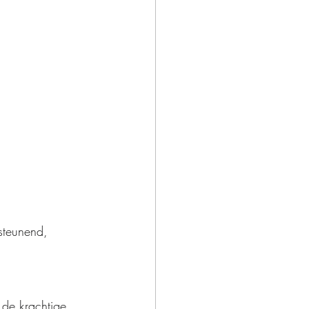
steunend, 
de krachtige 