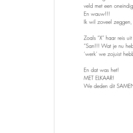
veld met een oneindig
En wauw!!!
Ik wil zoveel zeggen
Zoals “X” haar reis ui
“San!!! Wat je nu heb
‘werk’ we zojuist heb
En dat was het!
MET ELKAAR!
We deden dit SAME