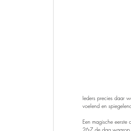
Ieders precies daar w
voelend en spiegelend
Een magische eerste 
26-7 de dag waarop Si