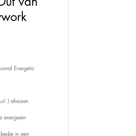
 Out van
ywork
ional Energetic 
! ) afreizen 
e energieën 
 bedje in een 