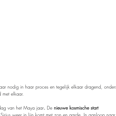
aar nodig in haar proces en tegelijk elkaar dragend, onder
 met elkaar.
dag van het Maya jaar
.
 De 
nieuwe kosmische start
rius weer in lijn komt met zon en aarde. In aanloop naar 