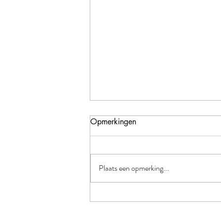
Opmerkingen
Plaats een opmerking...
Wanneer werd het leven zo
serieus?