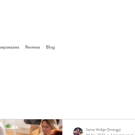
oepsessies
Reviews
Blog
Sanne Woltjer (Innergy)