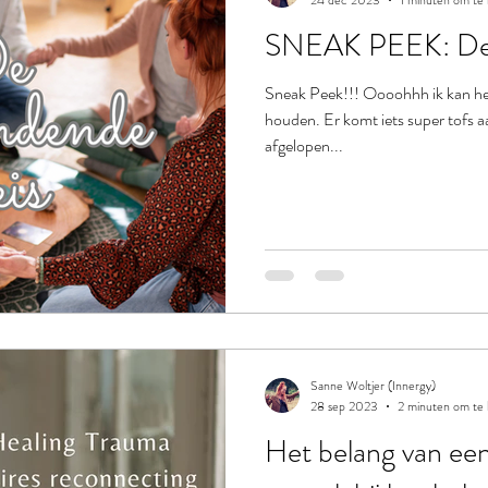
24 dec 2023
1 minuten om te 
SNEAK PEEK: De 
Sneak Peek!!! Oooohhh ik kan het
houden. Er komt iets super tofs aa
afgelopen...
Sanne Woltjer (Innergy)
28 sep 2023
2 minuten om te 
Het belang van een