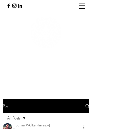
PRAKTIJK INNERGY
Holistische praktijk
Post
All Posts
Sanne Woltjer (Innergy)