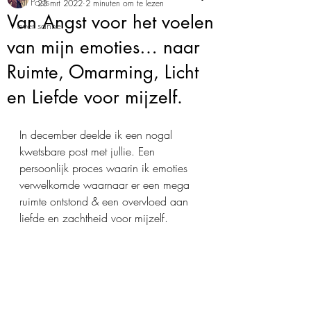
All Posts
23 mrt 2022
2 minuten om te lezen
Van Angst voor het voelen
over sanne
van mijn emoties… naar
Ruimte, Omarming, Licht
en Liefde voor mijzelf.
In december deelde ik een nogal 
kwetsbare post met jullie. Een 
persoonlijk proces waarin ik emoties 
verwelkomde waarnaar er een mega 
ruimte ontstond & een overvloed aan 
liefde en zachtheid voor mijzelf.