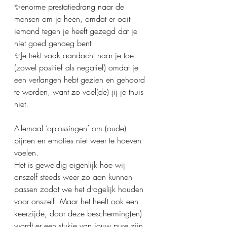
✨enorme prestatiedrang naar de 
mensen om je heen, omdat er ooit 
iemand tegen je heeft gezegd dat je 
niet goed genoeg bent
✨Je trekt vaak aandacht naar je toe 
(zowel positief als negatief) omdat je 
een verlangen hebt gezien en gehoord 
te worden, want zo voel(de) jij je thuis 
niet.
Allemaal ‘oplossingen’ om (oude) 
pijnen en emoties niet weer te hoeven 
voelen.
Het is geweldig eigenlijk hoe wij 
onszelf steeds weer zo aan kunnen 
passen zodat we het dragelijk houden 
voor onszelf. Maar het heeft ook een 
keerzijde, door deze bescherming(en) 
wordt er een stukje van jouw pure zijn 