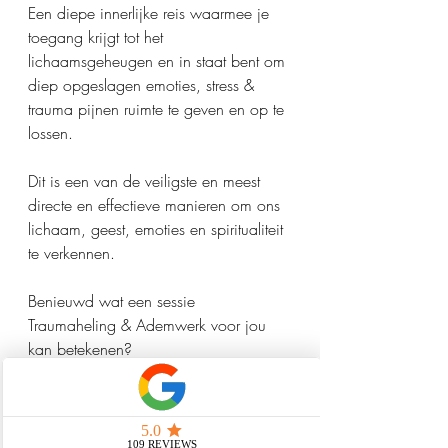
Een diepe innerlijke reis waarmee je 
toegang krijgt tot het 
lichaamsgeheugen en in staat bent om 
diep opgeslagen emoties, stress & 
trauma pijnen ruimte te geven en op te 
lossen.
Dit is een van de veiligste en meest 
directe en effectieve manieren om ons 
lichaam, geest, emoties en spiritualiteit 
te verkennen.
Benieuwd wat een sessie 
Traumaheling & Ademwerk voor jou 
kan betekenen?
Stuur mij een berichtje voor het 
plannen van een afspraak, meer info 
of een gratis en vrijblijvend 
kennismakingsgesprek.