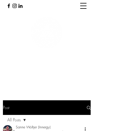
PRAKTIJK INNERGY
Holistische praktijk
Post
All Posts
Sanne Woltjer (Innergy)