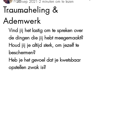
All Posts
20 sep 2021
2 minuten om te lezen
Traumaheling &
over sanne
Ademwerk
Vind jij het lastig om te spreken over 
de dingen die jij hebt meegemaakt?
Houd jij je altijd sterk, om jezelf te 
beschermen?
Heb je het gevoel dat je kwetsbaar 
opstellen zwak is? 