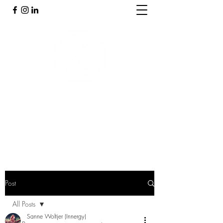
PRAKTIJK INNERGY
Holistische praktijk
Post
All Posts
Sanne Woltjer (Innergy)