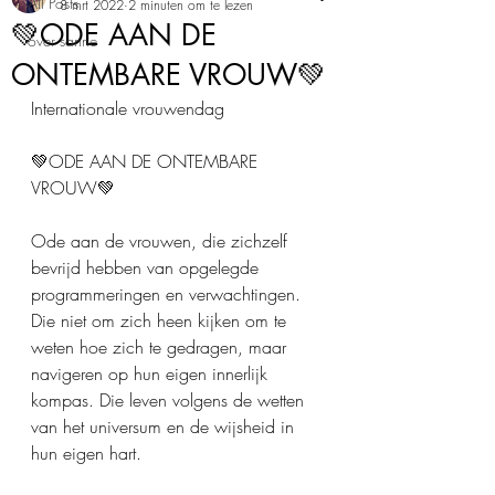
All Posts
8 mrt 2022
2 minuten om te lezen
💚ODE AAN DE
over sanne
ONTEMBARE VROUW💚
Internationale vrouwendag
💚ODE AAN DE ONTEMBARE 
VROUW💚
Ode aan de vrouwen, die zichzelf 
bevrijd hebben van opgelegde 
programmeringen en verwachtingen. 
Die niet om zich heen kijken om te 
weten hoe zich te gedragen, maar 
navigeren op hun eigen innerlijk 
kompas. Die leven volgens de wetten 
van het universum en de wijsheid in 
hun eigen hart.