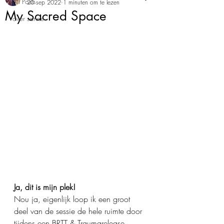
All Posts
20 sep 2022
1 minuten om te lezen
My Sacred Space
over sanne
Ja, dit is mijn plek!
Nou ja, eigenlijk loop ik een groot 
deel van de sessie de hele ruimte door 
tijdens een BRTT & Traumarelease 