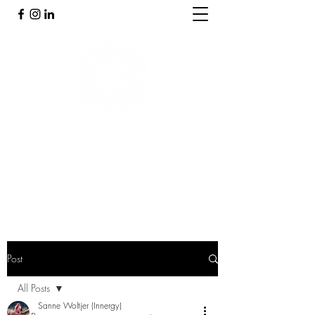
PRAKTIJK INNERGY
Holistische praktijk
Post
All Posts
Sanne Woltjer (Innergy)