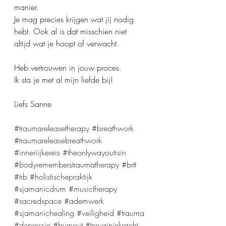
manier.
Je mag precies krijgen wat jij nodig 
hebt. Ook al is dat misschien niet 
altijd wat je hoopt of verwacht.
Heb vertrouwen in jouw proces.
Ik sta je met al mijn liefde bij!
Liefs Sanne
#traumareleasetherapy
#breathwork
#traumareleasebreathwork
#inneriijkereis
#theonlywayoutisin
#bodyrememberstraumatherapy
#brtt
#trb
#holistischepraktijk
#sjamanicdrum
#musictherapy
#sacredspace
#ademwerk
#sjamanichealing
#veiligheid
#trauma
#depressie
#burnout
#teruginjekracht