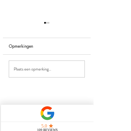
Opmerkingen
Je goed voelen als
Vrouwencirkel
Plaats een opmerking...
norm..
Apeldoorn