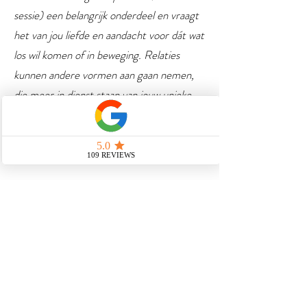
sessie) een belangrijk onderdeel en vraagt
het van jou liefde en aandacht voor dát wat
los wil komen of in beweging. Relaties
kunnen andere vormen aan gaan nemen,
die meer in dienst staan van jouw unieke
Zielsmissie (blueprint).
Een oefening/healing als deze is meerdere
malen in te zetten.
We doorbreken GÉÉN koorden met
minderjarige kinderen!
Deze behoren namelijk in ons energetisch
systeem omdat ze (deels) afhankelijk van
ons zijn.