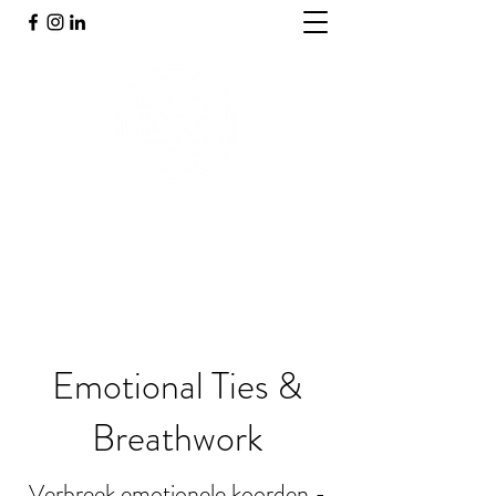
PRAKTIJK INNERGY
Holistische praktijk
Emotional Ties &
Breathwork
Verbreek emotionele koorden -