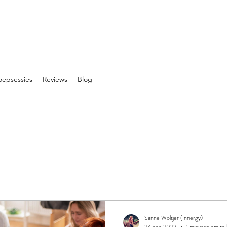
oepsessies
Reviews
Blog
Sanne Woltjer (Innergy)