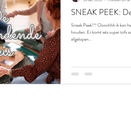
24 dec 2023
1 minuten om te 
SNEAK PEEK: De 
Sneak Peek!!! Oooohhh ik kan het
houden. Er komt iets super tofs aa
afgelopen...