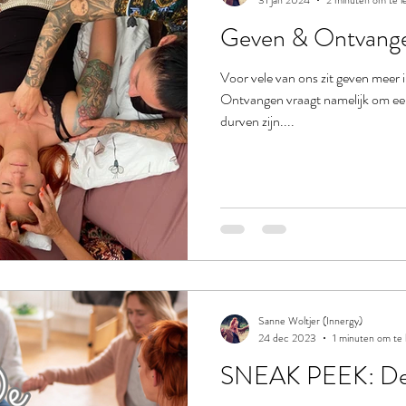
31 jan 2024
2 minuten om te l
Geven & Ontvang
Voor vele van ons zit geven meer
Ontvangen vraagt namelijk om een
durven zijn....
Sanne Woltjer (Innergy)
24 dec 2023
1 minuten om te 
SNEAK PEEK: De 