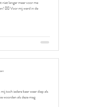
 niet langer meer voor me
n! ❤️‍🔥 Voor mij werd in de
ezen
j toch iedere keer weer diep als
nie woorden als deze mag