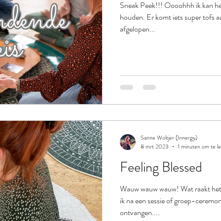
Sneak Peek!!! Oooohhh ik kan het
houden. Er komt iets super tofs aa
afgelopen...
Sanne Woltjer (Innergy)
8 mrt 2023
1 minuten om te l
Feeling Blessed
Wauw wauw wauw! Wat raakt het mi
ik na een sessie of groep-ceremo
ontvangen....