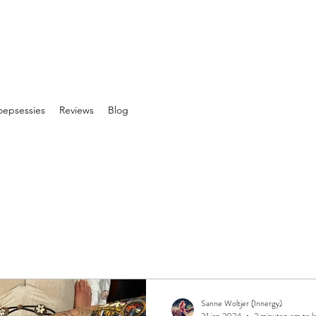
oepsessies
Reviews
Blog
Sanne Woltjer (Innergy)